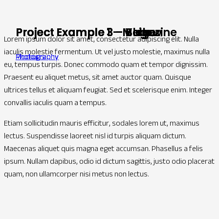
Project Example 3 – Beige
Project Example 1 – Magazine
Project Example 3 – Blue
Project Example 3 – Yellow
Lorem ipsum dolor sit amet, consectetur adipiscing elit. Nulla
iaculis molestie fermentum. Ut vel justo molestie, maximus nulla
Photography
Mockups
Photography
Photography
eu, tempus turpis. Donec commodo quam et tempor dignissim.
Praesent eu aliquet metus, sit amet auctor quam. Quisque
ultrices tellus et aliquam feugiat. Sed et scelerisque enim. Integer
convallis iaculis quam a tempus.
Etiam sollicitudin mauris efficitur, sodales lorem ut, maximus
lectus. Suspendisse laoreet nisl id turpis aliquam dictum.
Maecenas aliquet quis magna eget accumsan. Phasellus a felis
ipsum. Nullam dapibus, odio id dictum sagittis, justo odio placerat
quam, non ullamcorper nisi metus non lectus.